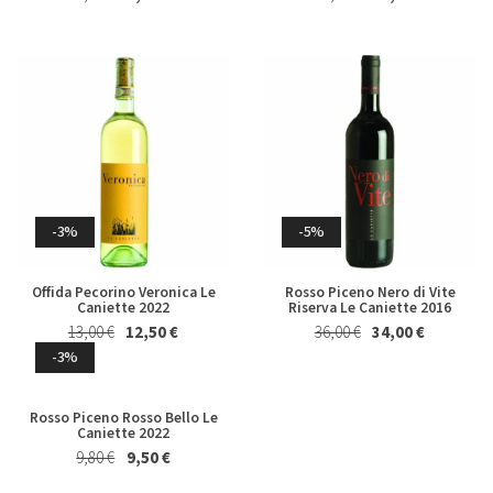
-4%
-2%
Marsala Superiore Riserva
Albero Piatto di Cioccolato al
Semisecco Oltre 4 Anni Florio
Latte Majani 250 Gr
19,80 €
19,00 €
24,50 €
24,00 €
-3%
-5%
Offida Pecorino Veronica Le
Rosso Piceno Nero di Vite
Caniette 2022
Riserva Le Caniette 2016
13,00 €
12,50 €
36,00 €
34,00 €
-3%
-5%
-2%
Rosso Piceno Rosso Bello Le
Tavoletta di Cioccolato al
Vino Cotto e Visciole Il Lorese
Caniette 2022
Latte, Crumble Granella di
375 Ml
Fragole e Mandorle Majani 115
9,80 €
9,50 €
12,80 €
12,50 €
Gr