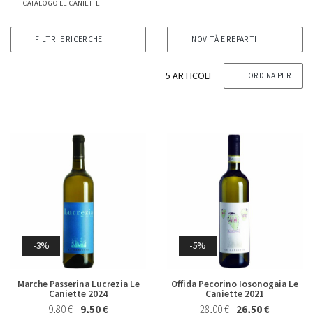
CATALOGO LE CANIETTE
FILTRI E RICERCHE
NOVITÀ E REPARTI
5 ARTICOLI
ORDINA PER
-4%
-4%
Whisky Japanese Blended
Bolgheri Rosso Il Bruciato
Peated Yamazakura Asaka
Antinori 2023
Distillery 70 Cl in Astuccio
26,70 €
25,50 €
59,50 €
57,00 €
-3%
-5%
Marche Passerina Lucrezia Le
Offida Pecorino Iosonogaia Le
Caniette 2024
Caniette 2021
9,80 €
9,50 €
28,00 €
26,50 €