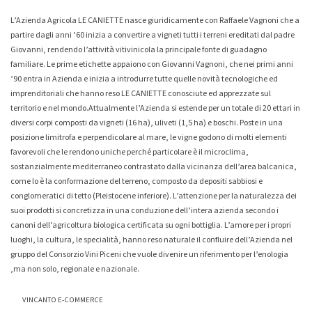
-0%
-5%
L’Azienda Agricola LE CANIETTE nasce giuridicamente con Raffaele Vagnoni che a
Whisky & Whiskey
partire dagli anni ’60 inizia a convertire a vigneti tutti i terreni ereditati dal padre
Acqua Tonica Ginger Ale
Madeira Full Rich 3 Anni
Fentimans 200 Ml
Henriques & Henriques 750 Ml
Giovanni, rendendo l’attività vitivinicola la principale fonte di guadagno
1,90 €
15,80 €
15,00 €
familiare. Le prime etichette appaiono con Giovanni Vagnoni, che nei primi anni
’90 entra in Azienda e inizia a introdurre tutte quelle novità tecnologiche ed
imprenditoriali che hanno reso LE CANIETTE conosciute ed apprezzate sul
territorio e nel mondo.Attualmente l’Azienda si estende per un totale di 20 ettari in
diversi corpi composti da vigneti (16 ha), uliveti (1,5 ha) e boschi. Poste in una
posizione limitrofa e perpendicolare al mare, le vigne godono di molti elementi
favorevoli che le rendono uniche perché particolare è il microclima,
sostanzialmente mediterraneo contrastato dalla vicinanza dell’area balcanica,
come lo è la conformazione del terreno, composto da depositi sabbiosi e
conglomeratici di tetto (Pleistocene inferiore). L’attenzione per la naturalezza dei
-3%
-4%
suoi prodotti si concretizza in una conduzione dell’intera azienda secondo i
canoni dell’agricoltura biologica certificata su ogni bottiglia. L’amore per i propri
luoghi, la cultura, le specialità, hanno reso naturale il confluire dell’Azienda nel
Rum Ron Venezuela Anejo
Whisky Blended Japanese Ume
gruppo del Consorzio Vini Piceni che vuole divenire un riferimento per l’enologia
Reserva Excelusiva 12
Akashi 50 Cl
Carupano 70 Cl
,ma non solo, regionale e nazionale.
44,00 €
42,00 €
38,50 €
37,00 €
VINCANTO E-COMMERCE