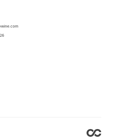
owine.com
426