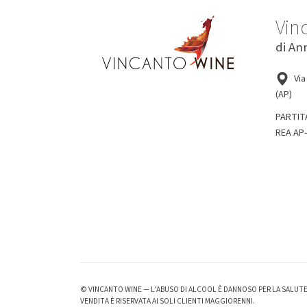
Vin
di An
Via
(AP)
PARTIT
REA AP
© VINCANTO WINE — L’ABUSO DI ALCOOL È DANNOSO PER LA SALU
VENDITA È RISERVATA AI SOLI CLIENTI MAGGIORENNI.