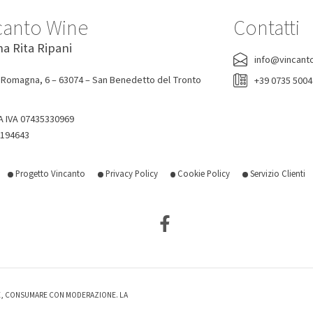
canto Wine
Contatti
na Rita Ripani
info@vincant
 Romagna, 6 – 63074 – San Benedetto del Tronto
+39 0735 500
A IVA 07435330969
-194643
Progetto Vincanto
Privacy Policy
Cookie Policy
Servizio Clienti
TE, CONSUMARE CON MODERAZIONE. LA