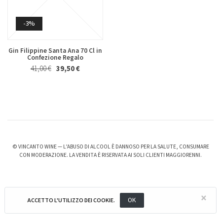
Whisky & Whiskey
-3%
Riesling Herzu Ettore
Rosso Piceno Superiore
Germano 2023
Brecciarolo Velenosi 2022
Magnum 1,5 Lt
27,40 €
25,50 €
Gin Filippine Santa Ana 70 Cl in
20,50 €
19,50 €
Confezione Regalo
41,00 €
39,50 €
© VINCANTO WINE — L’ABUSO DI ALCOOL È DANNOSO PER LA SALUTE, CONSUMARE
-6%
-3%
CON MODERAZIONE. LA VENDITA È RISERVATA AI SOLI CLIENTI MAGGIORENNI.
Valpolicella Ripasso Bertani
kurni Oasi degli Angeli 2022
2021
128,00 €
124,00 €
×
15,50 €
14,50 €
OK
ACCETTO L'UTILIZZO DEI COOKIE.