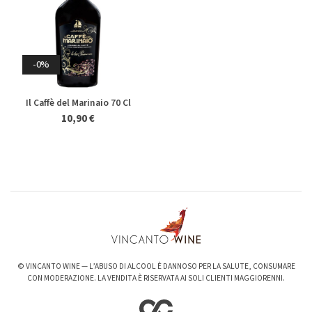
Magnum 1,5 Lt
27,40 €
25,50 €
20,50 €
19,50 €
Whisky & Whiskey
-0%
Il Caffè del Marinaio 70 Cl
10,90 €
-6%
-3%
Valpolicella Ripasso Bertani
kurni Oasi degli Angeli 2022
2021
128,00 €
124,00 €
15,50 €
14,50 €
© VINCANTO WINE — L’ABUSO DI ALCOOL È DANNOSO PER LA SALUTE, CONSUMARE
CON MODERAZIONE. LA VENDITA È RISERVATA AI SOLI CLIENTI MAGGIORENNI.