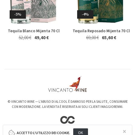
Riesling Herzu Ettore
Rosso Piceno Superiore
Germano 2023
Brecciarolo Velenosi 2022
Whisky & Whiskey
-5%
-4%
Magnum 1,5 Lt
27,40 €
25,50 €
20,50 €
19,50 €
Tequila Blanco Mijenta 70 Cl
Tequila Reposado Mijenta 70 Cl
52,00 €
49,40 €
69,00 €
65,60 €
-6%
-3%
Valpolicella Ripasso Bertani
kurni Oasi degli Angeli 2022
© VINCANTO WINE — L’ABUSO DI ALCOOL È DANNOSO PER LA SALUTE, CONSUMARE
2021
CON MODERAZIONE. LA VENDITA È RISERVATA AI SOLI CLIENTI MAGGIORENNI.
128,00 €
124,00 €
15,50 €
14,50 €
×
OK
ACCETTO L'UTILIZZO DEI COOKIE.