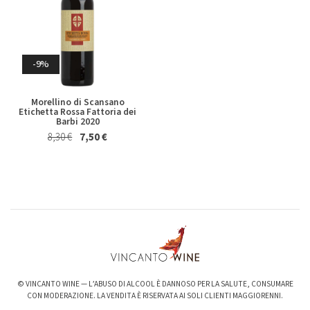
Whisky & Whiskey
-9%
Morellino di Scansano
Etichetta Rossa Fattoria dei
Barbi 2020
8,30 €
7,50 €
-6%
-3%
Valpolicella Ripasso Bertani
kurni Oasi degli Angeli 2022
2021
128,00 €
124,00 €
15,50 €
14,50 €
© VINCANTO WINE — L’ABUSO DI ALCOOL È DANNOSO PER LA SALUTE, CONSUMARE
CON MODERAZIONE. LA VENDITA È RISERVATA AI SOLI CLIENTI MAGGIORENNI.