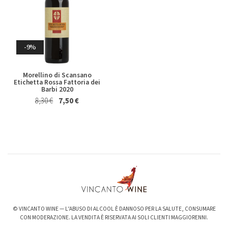
Whisky & Whiskey
-9%
Morellino di Scansano
Etichetta Rossa Fattoria dei
Barbi 2020
8,30 €
7,50 €
-6%
-3%
Valpolicella Ripasso Bertani
kurni Oasi degli Angeli 2022
2021
128,00 €
124,00 €
15,50 €
14,50 €
© VINCANTO WINE — L’ABUSO DI ALCOOL È DANNOSO PER LA SALUTE, CONSUMARE
CON MODERAZIONE. LA VENDITA È RISERVATA AI SOLI CLIENTI MAGGIORENNI.