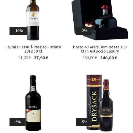
-10%
-2%
Favinia Passulè Passito Firriato
Porto 40 Years Dom Rozes 100
2012 50 Cl
Cl in Astuccio Luxury
31,00 €
27,90 €
350,00 €
340,00 €
-5%
-5%