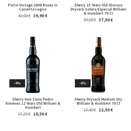
Porto Vintage 2008 Rozes in
Sherry 15 Years Old Oloroso
Cassetta Legno
Drysack Solera Especial William
& Humbert 70 Cl
42,00 €
39,90 €
39,50 €
37,50 €
-4%
-6%
Sherry Don Zoilo Pedro
Sherry Drysack Medium Dry
Ximenez 12 Years Old William &
William & Humbert 70 Cl
Humbert
13,40 €
12,50 €
17,20 €
16,50 €