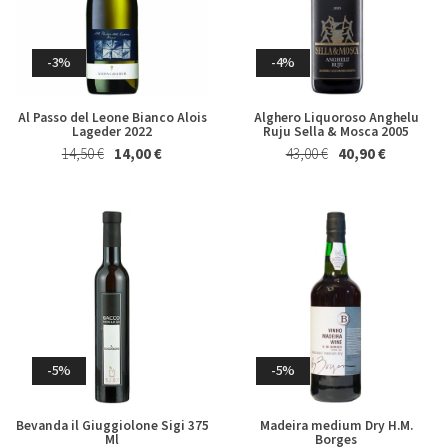
Whisky & Whiskey
-3%
-4%
Al Passo del Leone Bianco Alois
Alghero Liquoroso Anghelu
Lageder 2022
Ruju Sella & Mosca 2005
14,50 €
14,00 €
43,00 €
40,90 €
-5%
-5%
Bevanda il Giuggiolone Sigi 375
Madeira medium Dry H.M.
Ml
Borges