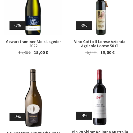
-5%
-3%
Gewurztraminer Alois Lageder
Vino Cotto Il Lorese Azienda
2022
Agricola Lorese 50 Cl
15,80 €
15,00 €
15,60 €
15,00 €
-4%
-5%
Bin 28 Shiraz Kalimna Australia
Gewurztraminer Nussbaumer