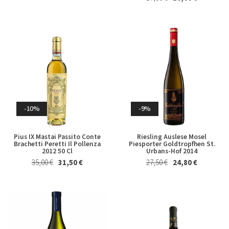
-10%
-9%
Pius IX Mastai Passito Conte
Riesling Auslese Mosel
Brachetti Peretti Il Pollenza
Piesporter Goldtropfhen St.
2012 50 Cl
Urbans-Hof 2014
35,00 €
31,50 €
27,50 €
24,80 €