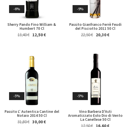
-6%
-9%
Sherry Pando Fino William &
Passito Gianfranco Ferrè Feudi
Humbert 70 Cl
del Pisciotto 2011 50 Cl
13,40 €
12,50 €
22,50 €
20,30 €
-5%
-5%
Passito L' Autentica Cantine del
Vino Barbera D'Asti
Notaio 2014 50 Cl
Aromatizzato Eolo Dio di Vento
La Canellese 50 Cl
31,80 €
30,00 €
17,50 €
16,60 €