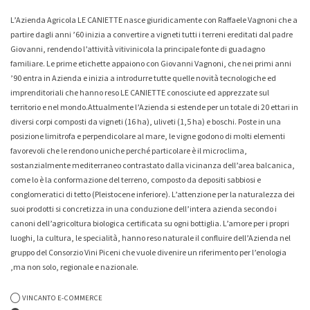
L’Azienda Agricola LE CANIETTE nasce giuridicamente con Raffaele Vagnoni che a
Whisky & Whiskey
partire dagli anni ’60 inizia a convertire a vigneti tutti i terreni ereditati dal padre
Giovanni, rendendo l’attività vitivinicola la principale fonte di guadagno
familiare. Le prime etichette appaiono con Giovanni Vagnoni, che nei primi anni
’90 entra in Azienda e inizia a introdurre tutte quelle novità tecnologiche ed
imprenditoriali che hanno reso LE CANIETTE conosciute ed apprezzate sul
-7%
-7%
territorio e nel mondo.Attualmente l’Azienda si estende per un totale di 20 ettari in
diversi corpi composti da vigneti (16 ha), uliveti (1,5 ha) e boschi. Poste in una
Collio Malvasia Korsic 2023
Collio Ribolla Gialla Korsic
posizione limitrofa e perpendicolare al mare, le vigne godono di molti elementi
2022
16,20 €
15,00 €
favorevoli che le rendono uniche perché particolare è il microclima,
16,20 €
15,00 €
sostanzialmente mediterraneo contrastato dalla vicinanza dell’area balcanica,
come lo è la conformazione del terreno, composto da depositi sabbiosi e
conglomeratici di tetto (Pleistocene inferiore). L’attenzione per la naturalezza dei
suoi prodotti si concretizza in una conduzione dell’intera azienda secondo i
canoni dell’agricoltura biologica certificata su ogni bottiglia. L’amore per i propri
luoghi, la cultura, le specialità, hanno reso naturale il confluire dell’Azienda nel
gruppo del Consorzio Vini Piceni che vuole divenire un riferimento per l’enologia
,ma non solo, regionale e nazionale.
VINCANTO E-COMMERCE
-0%
-5%