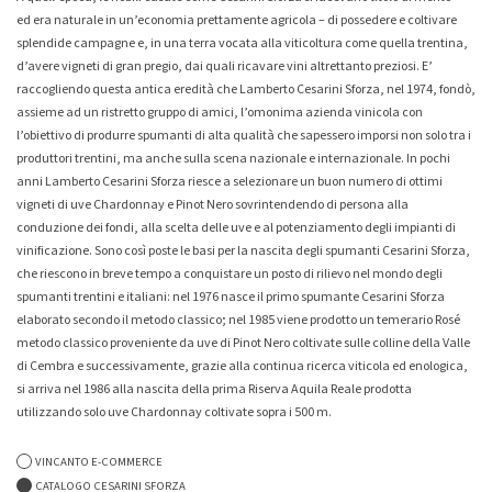
ed era naturale in un’economia prettamente agricola – di possedere e coltivare
Whisky & Whiskey
splendide campagne e, in una terra vocata alla viticoltura come quella trentina,
d’avere vigneti di gran pregio, dai quali ricavare vini altrettanto preziosi. E’
raccogliendo questa antica eredità che Lamberto Cesarini Sforza, nel 1974, fondò,
assieme ad un ristretto gruppo di amici, l’omonima azienda vinicola con
l’obiettivo di produrre spumanti di alta qualità che sapessero imporsi non solo tra i
-7%
-7%
produttori trentini, ma anche sulla scena nazionale e internazionale. In pochi
anni Lamberto Cesarini Sforza riesce a selezionare un buon numero di ottimi
vigneti di uve Chardonnay e Pinot Nero sovrintendendo di persona alla
Collio Malvasia Korsic 2023
Collio Ribolla Gialla Korsic
2022
conduzione dei fondi, alla scelta delle uve e al potenziamento degli impianti di
16,20 €
15,00 €
16,20 €
15,00 €
vinificazione. Sono così poste le basi per la nascita degli spumanti Cesarini Sforza,
che riescono in breve tempo a conquistare un posto di rilievo nel mondo degli
spumanti trentini e italiani: nel 1976 nasce il primo spumante Cesarini Sforza
elaborato secondo il metodo classico; nel 1985 viene prodotto un temerario Rosé
metodo classico proveniente da uve di Pinot Nero coltivate sulle colline della Valle
di Cembra e successivamente, grazie alla continua ricerca viticola ed enologica,
si arriva nel 1986 alla nascita della prima Riserva Aquila Reale prodotta
utilizzando solo uve Chardonnay coltivate sopra i 500 m.
VINCANTO E-COMMERCE
-0%
-5%
CATALOGO CESARINI SFORZA