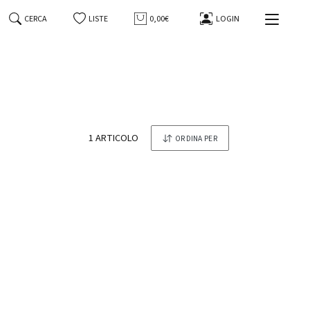
20,50 €
19,50 €
CERCA
LISTE
0,00€
LOGIN
1 ARTICOLO
ORDINA PER
-3%
tonesi
Whisky Japanese Single Malt The
Yamazaki Distiller's Reserve Suntory
70 Cl in Astuccio
Suntory
129,00 €
125,00 €