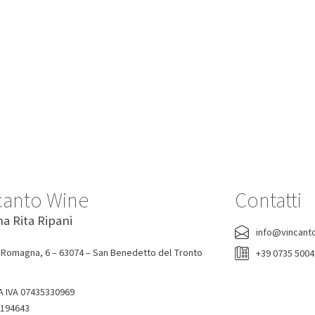
-7%
-0%
canto Wine
Contatti
na Rita Ripani
lio Ribolla Gialla Korsic 2022
Acqua Tonica Ginger Ale Fent
info@vincant
200 Ml
Korsic
 Romagna, 6 – 63074 – San Benedetto del Tronto
+39 0735 500
Fentimans
16,20 €
15,00 €
1,90 €
A IVA 07435330969
-194643