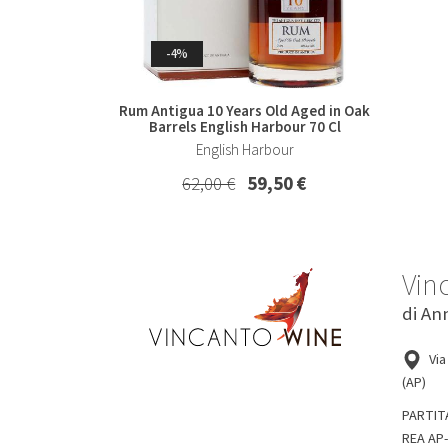
Whisky & Whiskey
-4%
Rum Antigua 10 Years Old Aged in Oak
Barrels English Harbour 70 Cl
English Harbour
62,00 €
59,50 €
-7%
Vin
di An
Collio Malvasia Korsic 2023
Col
Korsic
Via
(AP)
16,20 €
15,00 €
PARTIT
REA AP