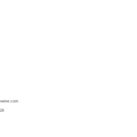
-5%
imans
Madeira Full Rich 3 Anni Henriques &
owine.com
Henriques 750 Ml
426
Henriques & Enriques
15,80 €
15,00 €