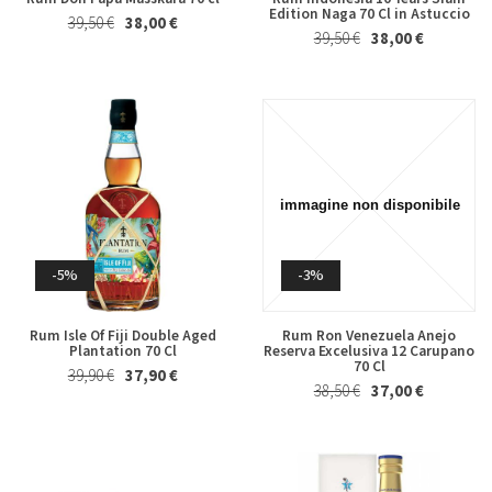
Edition Naga 70 Cl in Astuccio
-5%
-2%
39,50 €
38,00 €
39,50 €
38,00 €
Tavoletta di Cioccolato al
Vino Cotto e Visciole Il Lorese
Latte, Crumble Granella di
375 Ml
Fragole e Mandorle Majani 115
12,80 €
12,50 €
Gr
5,70 €
5,40 €
-5%
-3%
Rum Isle Of Fiji Double Aged
Rum Ron Venezuela Anejo
Plantation 70 Cl
Reserva Excelusiva 12 Carupano
70 Cl
39,90 €
37,90 €
38,50 €
37,00 €