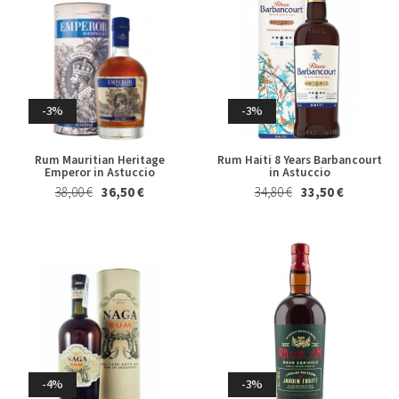
-3%
-3%
Rum Mauritian Heritage
Rum Haiti 8 Years Barbancourt
Emperor in Astuccio
in Astuccio
38,00 €
36,50 €
34,80 €
33,50 €
-4%
-3%