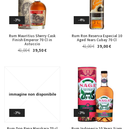
Whisky & Whiskey
-3%
-4%
Rum Mauritius Sherry Cask
Rum Ron Reserva Especial 10
Finish Emperor 70 Cl in
Aged Years Cubay 70 Cl
Astuccio
41,00 €
39,00 €
-4%
-2%
41,00 €
39,50 €
Marsala Superiore Riserva
Albero Piatto di Cioccolato al
Semisecco Oltre 4 Anni Florio
Latte Majani 250 Gr
19,80 €
19,00 €
24,50 €
24,00 €
-3%
-3%
Rum Don Papa Masskara 70 cl
Rum Indonesia 10 Years Siam