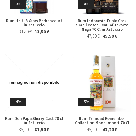
-3%
-4%
-4%
-2%
Rum Haiti 8 Years Barbancourt
Rum Indonesia Triple Cask
Marsala Superiore Riserva
Albero Piatto di Cioccolato al
in Astuccio
Small Batch Pearl of Jakarta
Semisecco Oltre 4 Anni Florio
Latte Majani 250 Gr
Naga 70 Cl in Astuccio
34,80 €
33,50 €
19,80 €
19,00 €
24,50 €
24,00 €
47,50 €
45,50 €
-5%
-2%
-4%
-5%
Tavoletta di Cioccolato al
Vino Cotto e Visciole Il Lorese
Latte, Crumble Granella di
375 Ml
Rum Don Papa Sherry Cask 70 cl
Rum Trinidad Remember
Fragole e Mandorle Majani 115
in Astuccio
Collection Moon Import 70 Cl
12,80 €
12,50 €
Gr
85,00 €
81,50 €
45,50 €
43,20 €
5,70 €
5,40 €