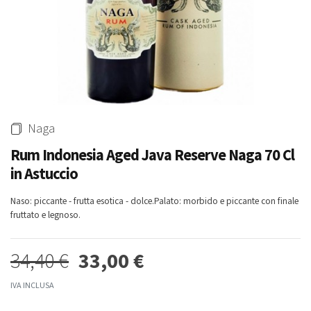
Whisky & Whiskey
Acqua Tonica Ginger Ale
Madeira Full Rich 3 Anni
Fentimans 200 Ml
Henriques & Henriques 750 Ml
1,90 €
15,80 €
15,00 €
Naga
Rum Indonesia Aged Java Reserve Naga 70 Cl
in Astuccio
-3%
-4%
Naso: piccante - frutta esotica - dolce.Palato: morbido e piccante con finale
fruttato e legnoso.
Rum Ron Venezuela Anejo
Whisky Blended Japanese Ume
Reserva Excelusiva 12
Akashi 50 Cl
34,40 €
33,00 €
Carupano 70 Cl
44,00 €
42,00 €
38,50 €
37,00 €
IVA INCLUSA