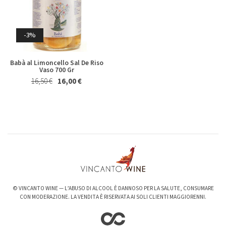
Magnum 1,5 Lt
27,40 €
25,50 €
20,50 €
19,50 €
Whisky & Whiskey
-3%
Babà al Limoncello Sal De Riso
Vaso 700 Gr
16,50 €
16,00 €
-6%
-3%
Valpolicella Ripasso Bertani
kurni Oasi degli Angeli 2022
2021
128,00 €
124,00 €
15,50 €
14,50 €
© VINCANTO WINE — L’ABUSO DI ALCOOL È DANNOSO PER LA SALUTE, CONSUMARE
CON MODERAZIONE. LA VENDITA È RISERVATA AI SOLI CLIENTI MAGGIORENNI.