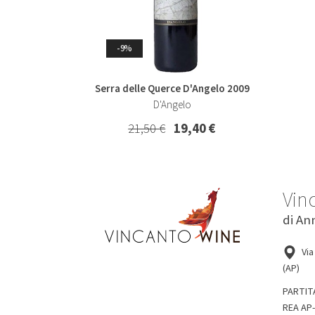
Whisky & Whiskey
-9%
-7%
Serra delle Querce D'Angelo 2009
Collio Malvasia Korsic 2023
Col
D'Angelo
Korsic
21,50 €
19,40 €
16,20 €
15,00 €
Vin
di An
Via
(AP)
PARTIT
REA AP