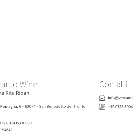
-7%
-0%
lio Ribolla Gialla Korsic 2022
Acqua Tonica Ginger Ale Fent
200 Ml
Korsic
Fentimans
16,20 €
15,00 €
1,90 €
canto Wine
Contatti
na Rita Ripani
info@vincant
 Romagna, 6 – 63074 – San Benedetto del Tronto
+39 0735 500
A IVA 07435330969
-194643