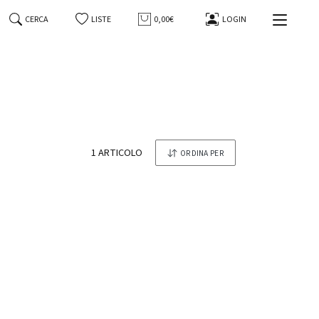
CERCA
LISTE
0,00€
LOGIN
-3%
tonesi
Whisky Japanese Single Malt The
Yamazaki Distiller's Reserve Suntory
70 Cl in Astuccio
1 ARTICOLO
ORDINA PER
Suntory
129,00 €
125,00 €