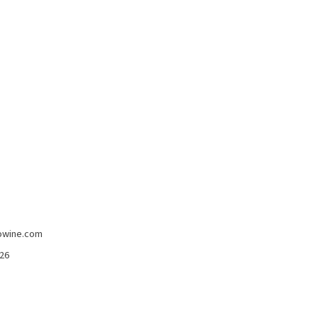
-5%
imans
Madeira Full Rich 3 Anni Henriques &
Henriques 750 Ml
Henriques & Enriques
15,80 €
15,00 €
owine.com
426