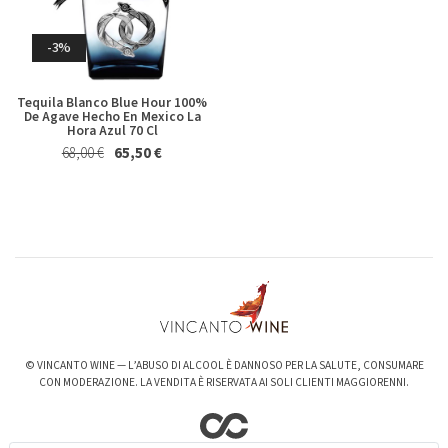
Germano 2023
Brecciarolo Velenosi 2022
Magnum 1,5 Lt
27,40 €
25,50 €
Whisky & Whiskey
20,50 €
19,50 €
-3%
Tequila Blanco Blue Hour 100%
De Agave Hecho En Mexico La
Hora Azul 70 Cl
68,00 €
65,50 €
-6%
-3%
Valpolicella Ripasso Bertani
kurni Oasi degli Angeli 2022
2021
128,00 €
124,00 €
15,50 €
14,50 €
© VINCANTO WINE — L’ABUSO DI ALCOOL È DANNOSO PER LA SALUTE, CONSUMARE
CON MODERAZIONE. LA VENDITA È RISERVATA AI SOLI CLIENTI MAGGIORENNI.