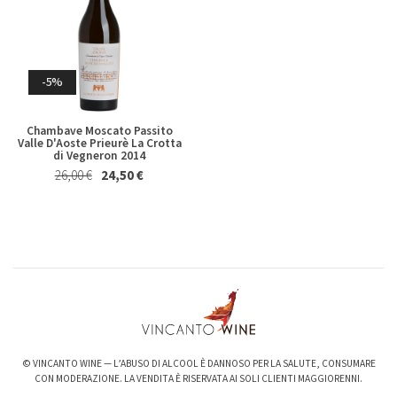
Whisky & Whiskey
-5%
Chambave Moscato Passito
Valle D'Aoste Prieurè La Crotta
di Vegneron 2014
26,00 €
24,50 €
-6%
-3%
Valpolicella Ripasso Bertani
kurni Oasi degli Angeli 2022
2021
128,00 €
124,00 €
15,50 €
14,50 €
© VINCANTO WINE — L’ABUSO DI ALCOOL È DANNOSO PER LA SALUTE, CONSUMARE
CON MODERAZIONE. LA VENDITA È RISERVATA AI SOLI CLIENTI MAGGIORENNI.