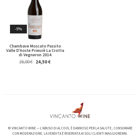
Whisky & Whiskey
-5%
Chambave Moscato Passito
Valle D'Aoste Prieurè La Crotta
di Vegneron 2014
26,00 €
24,50 €
-6%
-3%
Valpolicella Ripasso Bertani
kurni Oasi degli Angeli 2022
2021
128,00 €
124,00 €
15,50 €
14,50 €
© VINCANTO WINE — L’ABUSO DI ALCOOL È DANNOSO PER LA SALUTE, CONSUMARE
CON MODERAZIONE. LA VENDITA È RISERVATA AI SOLI CLIENTI MAGGIORENNI.