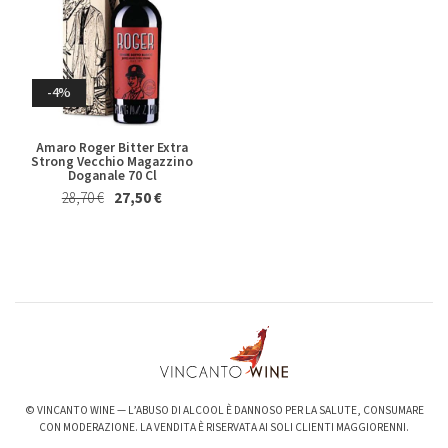
Whisky & Whiskey
-4%
Amaro Roger Bitter Extra
Strong Vecchio Magazzino
Doganale 70 Cl
28,70 €
27,50 €
-6%
-3%
Valpolicella Ripasso Bertani
kurni Oasi degli Angeli 2022
2021
128,00 €
124,00 €
15,50 €
14,50 €
© VINCANTO WINE — L’ABUSO DI ALCOOL È DANNOSO PER LA SALUTE, CONSUMARE
CON MODERAZIONE. LA VENDITA È RISERVATA AI SOLI CLIENTI MAGGIORENNI.