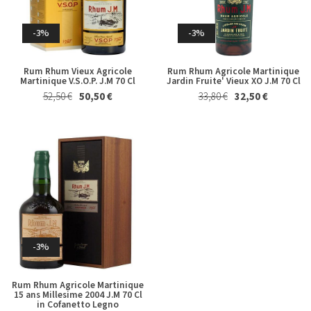
2021
128,00 €
124,00 €
Whisky & Whiskey
15,50 €
14,50 €
-3%
-3%
Rum Rhum Vieux Agricole
Rum Rhum Agricole Martinique
Martinique V.S.O.P. J.M 70 Cl
Jardin Fruite' Vieux XO J.M 70 Cl
52,50 €
50,50 €
33,80 €
32,50 €
-3%
-3%
Derthona Timorasso Colli
Whisky Japanese Single Malt
Tortonesi La Spinetta 2023
The Yamazaki Distiller's
Reserve Suntory 70 Cl in
26,50 €
25,50 €
Astuccio
-3%
129,00 €
125,00 €
Rum Rhum Agricole Martinique
15 ans Millesime 2004 J.M 70 Cl
in Cofanetto Legno