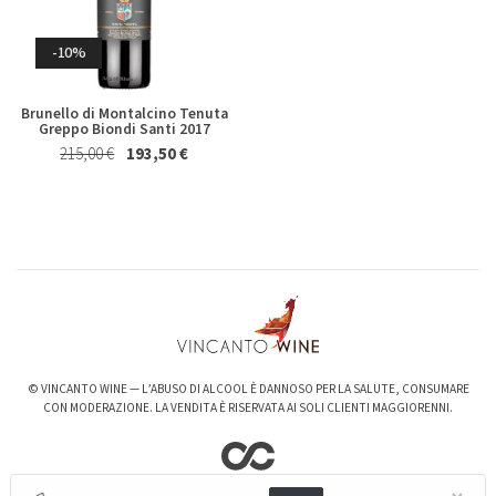
Riesling Herzu Ettore
Rosso Piceno Superiore
Germano 2023
Brecciarolo Velenosi 2022
Magnum 1,5 Lt
Whisky & Whiskey
27,40 €
25,50 €
-10%
20,50 €
19,50 €
Brunello di Montalcino Tenuta
Greppo Biondi Santi 2017
215,00 €
193,50 €
-6%
-3%
Valpolicella Ripasso Bertani
kurni Oasi degli Angeli 2022
2021
128,00 €
124,00 €
© VINCANTO WINE — L’ABUSO DI ALCOOL È DANNOSO PER LA SALUTE, CONSUMARE
15,50 €
14,50 €
CON MODERAZIONE. LA VENDITA È RISERVATA AI SOLI CLIENTI MAGGIORENNI.