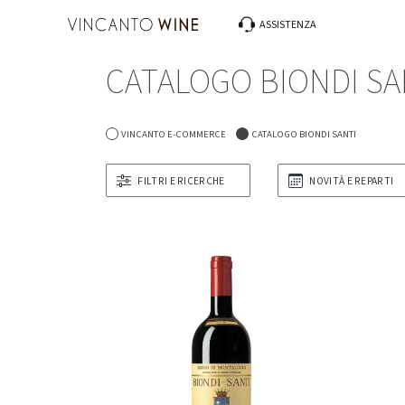
ASSISTENZA
Tutto Birre & Bevande
Tutto Caffè & Tè
Tutto Liquori & Distillati
Tutto Oggettistica & Accessori
Tutto Specialità Alimentari
Tutto Vini & Spumanti
CATALOGO BIONDI SA
-6%
Bevande & Succhi
Caffè
Cognac & Armagnac
Calici & Decanter
Cioccolato & Caramelle
Vini Bianchi » Cile »
VINCANTO E-COMMERCE
CATALOGO BIONDI SANTI
Tè & Infusi
Gin & Genever
Oggettistica & Accessori Vari
Conserve & Sughi
Vini Bollicine » Francia » Champagne
Valpolicella Ripasso Bertani 2021
k
FILTRI E RICERCHE
NOVITÀ E REPARTI
Bertani
Grappe & Acquaviti
Servizi Tavola
Marnellate & Miele
Vini Dolci » Francia » Bordeaux
15,50 €
14,50 €
Liquori & Distillati Vari
Servizi Tè & Caffè
Olio & Condimenti
Vini Liquorosi » Italia » Piemonte
Mezcal & Tequila
Pasta & Riso
Vini Rosati » Italia » Abruzzo
Rum & Ron
Prodotti da Forno
Vini Rossi » Argentina »
Vodka & Wodka