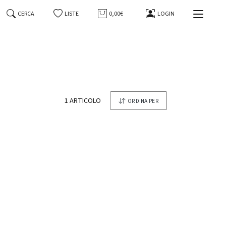
CERCA
LISTE
0,00€
LOGIN
-3%
tonesi
Whisky Japanese Single Malt The
Yamazaki Distiller's Reserve Suntory
1 ARTICOLO
ORDINA PER
70 Cl in Astuccio
Suntory
129,00 €
125,00 €