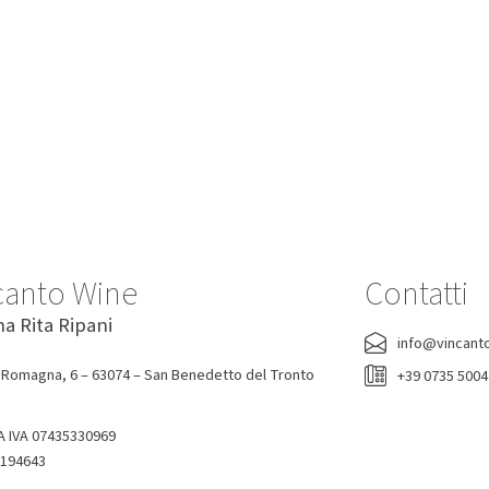
-7%
-0%
lio Ribolla Gialla Korsic 2022
Acqua Tonica Ginger Ale Fent
200 Ml
Korsic
Fentimans
16,20 €
15,00 €
1,90 €
canto Wine
Contatti
na Rita Ripani
info@vincant
 Romagna, 6 – 63074 – San Benedetto del Tronto
+39 0735 500
A IVA 07435330969
-194643