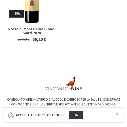
Whisky & Whiskey
-9%
Riesling Herzu Ettore
Rosso Piceno Superiore
Germano 2023
Brecciarolo Velenosi 2022
Magnum 1,5 Lt
27,40 €
25,50 €
Rosso di Montalcino Biondi
20,50 €
19,50 €
Santi 2020
73,50 €
66,20 €
-6%
-3%
© VINCANTO WINE — L’ABUSO DI ALCOOL È DANNOSO PER LA SALUTE, CONSUMARE
Valpolicella Ripasso Bertani
kurni Oasi degli Angeli 2022
CON MODERAZIONE. LA VENDITA È RISERVATA AI SOLI CLIENTI MAGGIORENNI.
2021
128,00 €
124,00 €
×
15,50 €
14,50 €
OK
ACCETTO L'UTILIZZO DEI COOKIE.