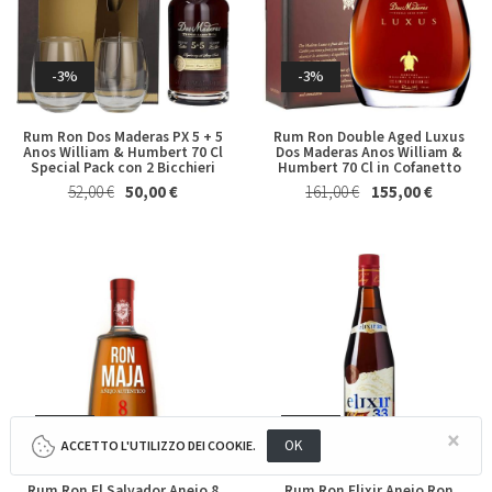
WHISPER
WILLIAMS & HUMBERT
Whisky & Whiskey
Riesling Herzu Ettore
Rosso Piceno Superiore
Germano 2023
Brecciarolo Velenosi 2022
-3%
-3%
CATEGORIA
Magnum 1,5 Lt
27,40 €
25,50 €
20,50 €
19,50 €
LIQUORI & DISTILLATI
RUM & RON
Rum Ron Dos Maderas PX 5 + 5
Rum Ron Double Aged Luxus
Anos William & Humbert 70 Cl
Dos Maderas Anos William &
Special Pack con 2 Bicchieri
Humbert 70 Cl in Cofanetto
NAZIONE
52,00 €
50,00 €
161,00 €
155,00 €
INDONESIA
RIMUOVI TUTTI I FILTRI
-6%
-3%
Valpolicella Ripasso Bertani
kurni Oasi degli Angeli 2022
2021
-4%
-4%
128,00 €
124,00 €
×
15,50 €
14,50 €
OK
ACCETTO L'UTILIZZO DEI COOKIE.
Rum Ron El Salvador Anejo 8
Rum Ron Elixir Anejo Ron