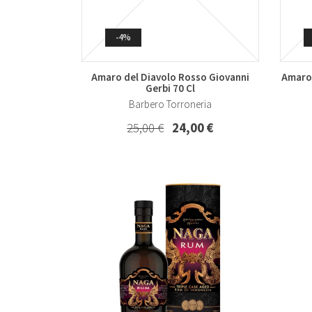
Whisky & Whiskey
-3%
-4%
Rum Ron Venezuela Anejo Reserva
Whisk
Excelusiva 12 Carupano 70 Cl
Amaro del Diavolo Rosso Giovanni
Amaro 
Gerbi 70 Cl
Carupano
Barbero Torroneria
38,50 €
37,00 €
25,00 €
24,00 €