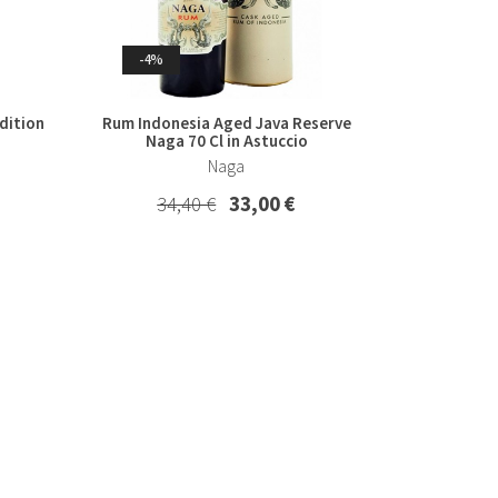
-4%
-4%
ated
Bolgheri Rosso Il Bruciato Antinori
 Cl in
2023
dition
Rum Indonesia Aged Java Reserve
Naga 70 Cl in Astuccio
Marchesi Antinori
Naga
26,70 €
25,50 €
34,40 €
33,00 €