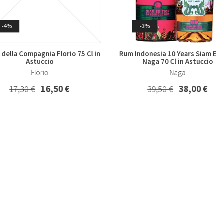
-4%
-4%
-4%
-3%
y Blended Japanese Ume Akashi
Whisky Japanese Blended Pe
50 Cl
Yamazakura Asaka Distillery 70
della Compagnia Florio 75 Cl in
Rum Indonesia 10 Years Siam E
Astuccio
Astuccio
Naga 70 Cl in Astuccio
Akashi
Asaka Distillery
Florio
Naga
44,00 €
42,00 €
59,50 €
57,00 €
17,30 €
16,50 €
39,50 €
38,00 €