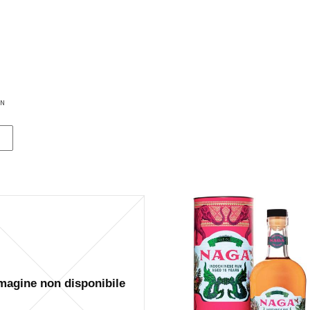
-7%
-0%
lio Ribolla Gialla Korsic 2022
Acqua Tonica Ginger Ale Fent
200 Ml
ON
Korsic
Fentimans
16,20 €
15,00 €
1,90 €