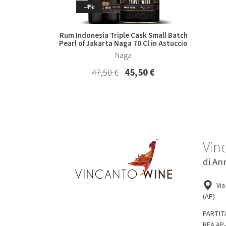
-4%
-4%
Marsala Superiore Riserva Semisecco
Alber
Rum Indonesia Triple Cask Small Batch
Oltre 4 Anni Florio
Pearl of Jakarta Naga 70 Cl in Astuccio
Florio
Naga
19,80 €
19,00 €
47,50 €
45,50 €
Vin
di An
Via
(AP)
PARTIT
REA AP