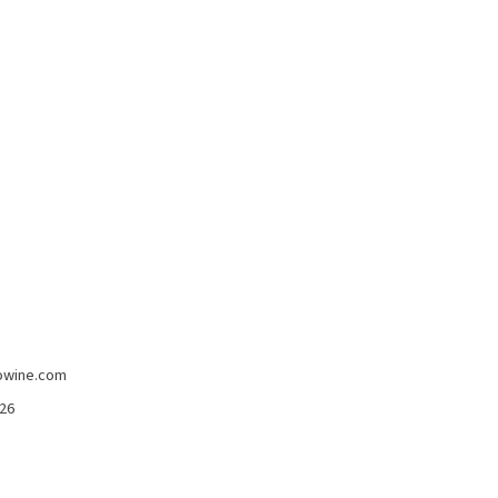
-2%
atte,
Vino Cotto e Visciole Il Lorese 375 Ml
e e
Il Lorese
12,80 €
12,50 €
owine.com
426