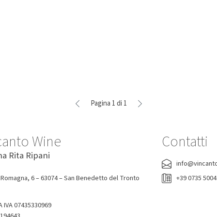
-2%
-5%
o Piatto di Cioccolato al Latte
Tavoletta di Cioccolato al L
Majani 250 Gr
Crumble Granella di Fragol
Mandorle Majani 115 Gr
Majani
Majani
24,50 €
24,00 €
5,70 €
5,40 €
Pagina 1 di 1
canto Wine
Contatti
na Rita Ripani
info@vincant
 Romagna, 6 – 63074 – San Benedetto del Tronto
+39 0735 500
A IVA 07435330969
-194643