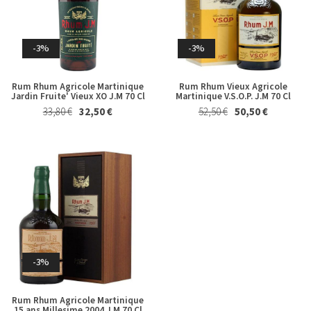
15,50 €
14,50 €
Whisky & Whiskey
-3%
-3%
Rum Rhum Agricole Martinique
Rum Rhum Vieux Agricole
Jardin Fruite' Vieux XO J.M 70 Cl
Martinique V.S.O.P. J.M 70 Cl
33,80 €
32,50 €
52,50 €
50,50 €
-3%
-3%
Derthona Timorasso Colli
Whisky Japanese Single Malt
Tortonesi La Spinetta 2023
The Yamazaki Distiller's
Reserve Suntory 70 Cl in
26,50 €
25,50 €
Astuccio
129,00 €
125,00 €
-3%
Rum Rhum Agricole Martinique
15 ans Millesime 2004 J.M 70 Cl