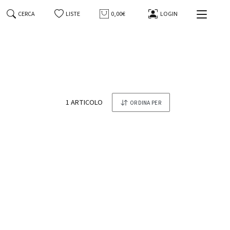
CERCA
LISTE
0,00€
LOGIN
-3%
tonesi
Whisky Japanese Single Malt The
Yamazaki Distiller's Reserve Suntory
70 Cl in Astuccio
1 ARTICOLO
ORDINA PER
Suntory
129,00 €
125,00 €