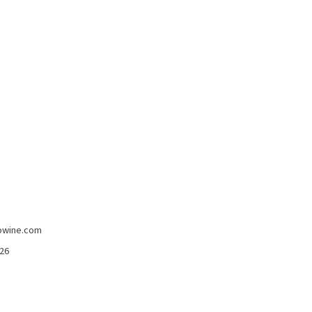
-5%
imans
Madeira Full Rich 3 Anni Henriques &
Henriques 750 Ml
Henriques & Enriques
15,80 €
15,00 €
owine.com
426