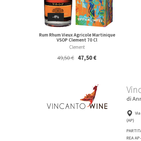
Whisky & Whiskey
-4%
-7%
Rum Rhum Vieux Agricole Martinique
VSOP Clement 70 Cl
Collio Malvasia Korsic 2023
Col
Clement
Korsic
49,50 €
47,50 €
16,20 €
15,00 €
Vin
di An
Via
(AP)
PARTIT
REA AP