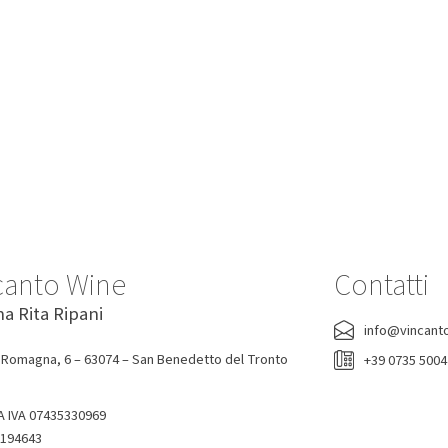
-7%
-0%
lio Ribolla Gialla Korsic 2022
Acqua Tonica Ginger Ale Fent
200 Ml
Korsic
Fentimans
16,20 €
15,00 €
1,90 €
canto Wine
Contatti
na Rita Ripani
info@vincant
 Romagna, 6 – 63074 – San Benedetto del Tronto
+39 0735 500
A IVA 07435330969
-194643