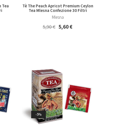
n Tea
Tè The Peach Apricot Premium Ceylon
ri
Tea Mlesna Confezione 30 Filtri
Mlesna
5,90 €
5,60 €
-5%