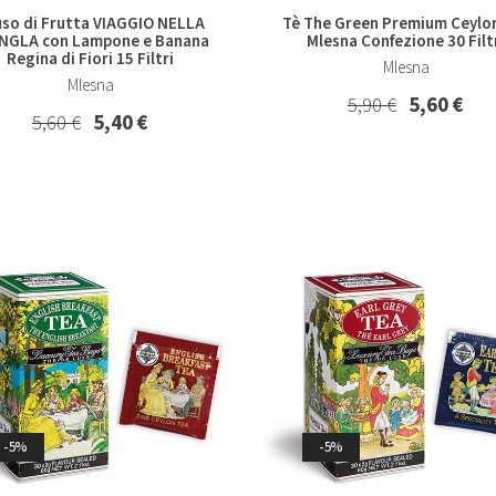
uso di Frutta VIAGGIO NELLA
Tè The Green Premium Ceylo
NGLA con Lampone e Banana
Mlesna Confezione 30 Filt
Regina di Fiori 15 Filtri
Mlesna
Mlesna
5,90 €
5,60 €
5,60 €
5,40 €
-5%
-5%