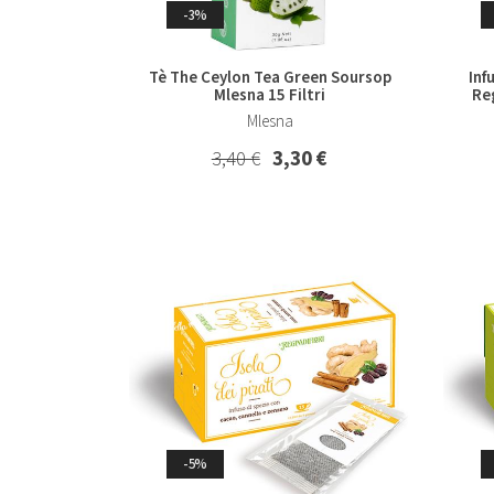
-3%
Tè The Ceylon Tea Green Soursop
Inf
Mlesna 15 Filtri
Reg
Mlesna
3,40 €
3,30 €
-5%