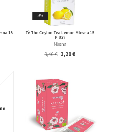
-6%
esna 15
Tè The Ceylon Tea Lemon Mlesna 15
Filtri
Mlesna
3,40 €
3,20 €