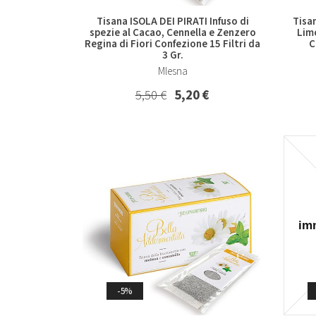
Tisana ISOLA DEI PIRATI Infuso di
Tisa
spezie al Cacao, Cennella e Zenzero
Limo
Regina di Fiori Confezione 15 Filtri da
C
3 Gr.
Mlesna
5,50 €
5,20 €
-5%