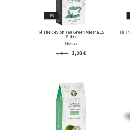
Whisky & Whiskey
-6%
Tè The Ceylon Tea Green Mlesna 15
Tè Th
Filtri
Mlesna
3,40 €
3,20 €