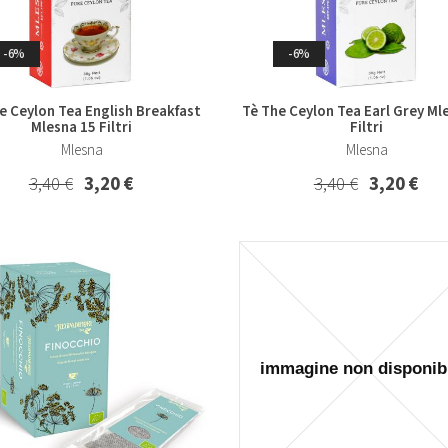
-6%
-6%
e Ceylon Tea English Breakfast
Tè The Ceylon Tea Earl Grey Ml
Mlesna 15 Filtri
Filtri
Mlesna
Mlesna
3,40 €
3,20 €
3,40 €
3,20 €