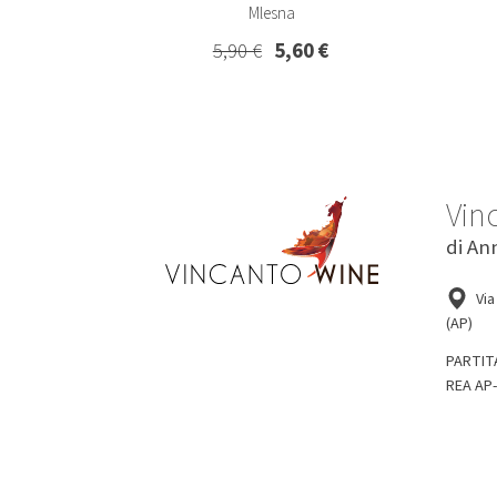
Mlesna
5,90 €
5,60 €
Vin
di An
Via
(AP)
PARTIT
REA AP