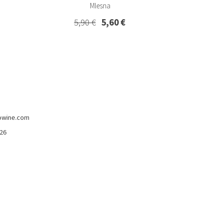
Mlesna
5,90 €
5,60 €
owine.com
426