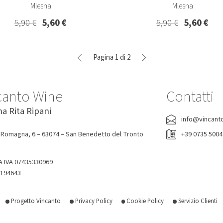
Mlesna
Mlesna
5,90 €
5,60 €
5,90 €
5,60 €
Pagina 1 di 2
canto Wine
Contatti
na Rita Ripani
info@vincant
 Romagna, 6 – 63074 – San Benedetto del Tronto
+39 0735 500
A IVA 07435330969
-194643
Progetto Vincanto
Privacy Policy
Cookie Policy
Servizio Clienti