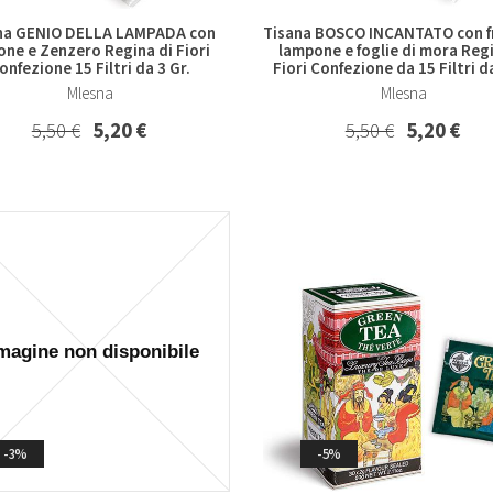
na GENIO DELLA LAMPADA con
Tisana BOSCO INCANTATO con f
ne e Zenzero Regina di Fiori
lampone e foglie di mora Regi
onfezione 15 Filtri da 3 Gr.
Fiori Confezione da 15 Filtri da
Mlesna
Mlesna
5,50 €
5,20 €
5,50 €
5,20 €
-3%
-5%