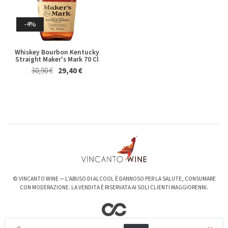
Riesling Herzu Ettore
Rosso Piceno Superiore
Germano 2023
Brecciarolo Velenosi 2022
Magnum 1,5 Lt
Whisky & Whiskey
27,40 €
25,50 €
-4%
20,50 €
19,50 €
Whiskey Bourbon Kentucky
Straight Maker's Mark 70 Cl
30,90 €
29,40 €
-6%
-3%
Valpolicella Ripasso Bertani
kurni Oasi degli Angeli 2022
2021
128,00 €
124,00 €
© VINCANTO WINE — L’ABUSO DI ALCOOL È DANNOSO PER LA SALUTE, CONSUMARE
15,50 €
14,50 €
CON MODERAZIONE. LA VENDITA È RISERVATA AI SOLI CLIENTI MAGGIORENNI.