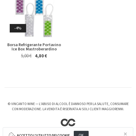
Riesling Herzu Ettore
Rosso Piceno Superiore
Germano 2023
Brecciarolo Velenosi 2022
Whisky & Whiskey
Magnum 1,5 Lt
27,40 €
25,50 €
20,50 €
19,50 €
-4%
Borsa Refrigerante Portavino
Ice Box Mastroberardino
5,00 €
4,80 €
-6%
-3%
Valpolicella Ripasso Bertani
kurni Oasi degli Angeli 2022
2021
© VINCANTO WINE — L’ABUSO DI ALCOOL È DANNOSO PER LA SALUTE, CONSUMARE
128,00 €
124,00 €
CON MODERAZIONE. LA VENDITA È RISERVATA AI SOLI CLIENTI MAGGIORENNI.
15,50 €
14,50 €
×
OK
ACCETTO L'UTILIZZO DEI COOKIE.