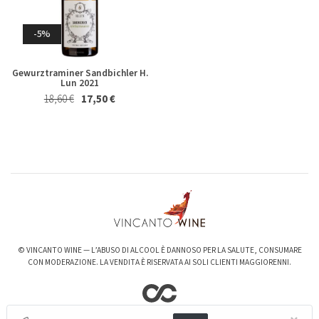
Riesling Herzu Ettore
Rosso Piceno Superiore
Germano 2023
Brecciarolo Velenosi 2022
Magnum 1,5 Lt
Whisky & Whiskey
27,40 €
25,50 €
-5%
20,50 €
19,50 €
Gewurztraminer Sandbichler H.
Lun 2021
18,60 €
17,50 €
-6%
-3%
Valpolicella Ripasso Bertani
kurni Oasi degli Angeli 2022
2021
128,00 €
124,00 €
© VINCANTO WINE — L’ABUSO DI ALCOOL È DANNOSO PER LA SALUTE, CONSUMARE
15,50 €
14,50 €
CON MODERAZIONE. LA VENDITA È RISERVATA AI SOLI CLIENTI MAGGIORENNI.