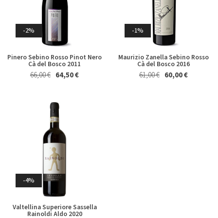
2021
128,00 €
124,00 €
15,50 €
14,50 €
Whisky & Whiskey
-2%
-1%
Pinero Sebino Rosso Pinot Nero
Maurizio Zanella Sebino Rosso
Cà del Bosco 2011
Cà del Bosco 2016
66,00 €
64,50 €
61,00 €
60,00 €
-3%
-3%
Derthona Timorasso Colli
Whisky Japanese Single Malt
Tortonesi La Spinetta 2023
The Yamazaki Distiller's
Reserve Suntory 70 Cl in
26,50 €
25,50 €
Astuccio
129,00 €
125,00 €
-4%
Valtellina Superiore Sassella
Rainoldi Aldo 2020