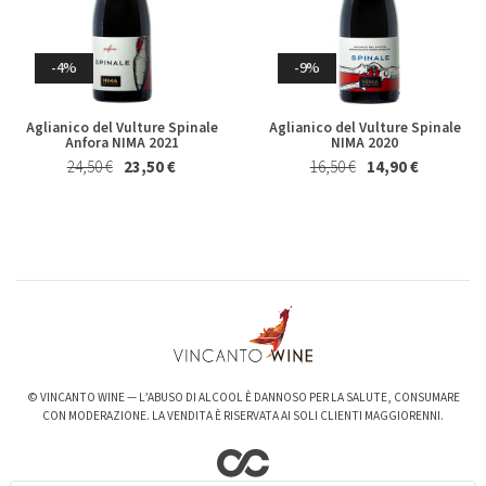
Germano 2023
Brecciarolo Velenosi 2022
Magnum 1,5 Lt
27,40 €
25,50 €
Whisky & Whiskey
20,50 €
19,50 €
-4%
-9%
Aglianico del Vulture Spinale
Aglianico del Vulture Spinale
Anfora NIMA 2021
NIMA 2020
24,50 €
23,50 €
16,50 €
14,90 €
-6%
-3%
Valpolicella Ripasso Bertani
kurni Oasi degli Angeli 2022
2021
128,00 €
124,00 €
15,50 €
14,50 €
© VINCANTO WINE — L’ABUSO DI ALCOOL È DANNOSO PER LA SALUTE, CONSUMARE
CON MODERAZIONE. LA VENDITA È RISERVATA AI SOLI CLIENTI MAGGIORENNI.