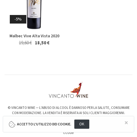
Whisky & Whiskey
Riesling Herzu Ettore
Rosso Piceno Superiore
-5%
Germano 2023
Brecciarolo Velenosi 2022
Magnum 1,5 Lt
27,40 €
25,50 €
20,50 €
19,50 €
Malbec Vive Alta Vista 2020
19,60 €
18,50 €
-6%
-3%
© VINCANTO WINE — L’ABUSO DI ALCOOL È DANNOSO PER LA SALUTE, CONSUMARE
Valpolicella Ripasso Bertani
kurni Oasi degli Angeli 2022
CON MODERAZIONE. LA VENDITA È RISERVATA AI SOLI CLIENTI MAGGIORENNI.
2021
128,00 €
124,00 €
×
15,50 €
14,50 €
OK
ACCETTO L'UTILIZZO DEI COOKIE.