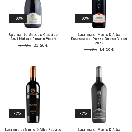
15,50 €
14,50 €
Whisky & Whiskey
-10%
-10%
Spumante Metodo Classico
Lacrima di Morro D'Alba
Brut Nature Rosato Vicari
Essenza del Pozzo Buono Vicari
2022
23,90 €
21,50 €
15,70 €
14,10 €
-3%
-3%
Derthona Timorasso Colli
Whisky Japanese Single Malt
Tortonesi La Spinetta 2023
The Yamazaki Distiller's
Reserve Suntory 70 Cl in
26,50 €
25,50 €
Astuccio
129,00 €
125,00 €
-9%
-9%
Lacrima di Morro D'Alba Passito
Lacrima di Morro D'Alba