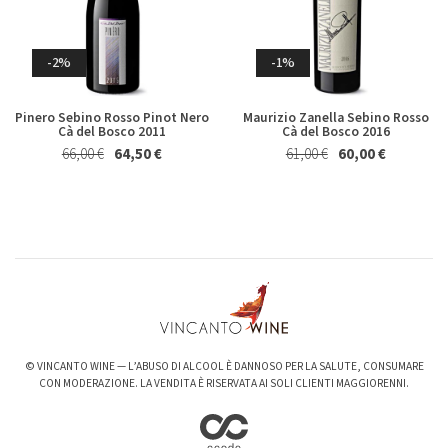
Magnum 1,5 Lt
27,40 €
25,50 €
20,50 €
19,50 €
Whisky & Whiskey
-2%
-1%
Pinero Sebino Rosso Pinot Nero
Maurizio Zanella Sebino Rosso
Cà del Bosco 2011
Cà del Bosco 2016
66,00 €
64,50 €
61,00 €
60,00 €
-6%
-3%
Valpolicella Ripasso Bertani
kurni Oasi degli Angeli 2022
2021
128,00 €
124,00 €
15,50 €
14,50 €
© VINCANTO WINE — L’ABUSO DI ALCOOL È DANNOSO PER LA SALUTE, CONSUMARE
CON MODERAZIONE. LA VENDITA È RISERVATA AI SOLI CLIENTI MAGGIORENNI.