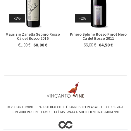
Germano 2023
Brecciarolo Velenosi 2022
Magnum 1,5 Lt
27,40 €
25,50 €
Whisky & Whiskey
20,50 €
19,50 €
-1%
-2%
Maurizio Zanella Sebino Rosso
Pinero Sebino Rosso Pinot Nero
Cà del Bosco 2016
Cà del Bosco 2011
61,00 €
60,00 €
66,00 €
64,50 €
-6%
-3%
Valpolicella Ripasso Bertani
kurni Oasi degli Angeli 2022
2021
128,00 €
124,00 €
15,50 €
14,50 €
© VINCANTO WINE — L’ABUSO DI ALCOOL È DANNOSO PER LA SALUTE, CONSUMARE
CON MODERAZIONE. LA VENDITA È RISERVATA AI SOLI CLIENTI MAGGIORENNI.