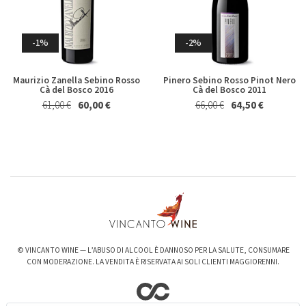
Germano 2023
Brecciarolo Velenosi 2022
Magnum 1,5 Lt
27,40 €
25,50 €
Whisky & Whiskey
20,50 €
19,50 €
-1%
-2%
Maurizio Zanella Sebino Rosso
Pinero Sebino Rosso Pinot Nero
Cà del Bosco 2016
Cà del Bosco 2011
61,00 €
60,00 €
66,00 €
64,50 €
-6%
-3%
Valpolicella Ripasso Bertani
kurni Oasi degli Angeli 2022
2021
128,00 €
124,00 €
15,50 €
14,50 €
© VINCANTO WINE — L’ABUSO DI ALCOOL È DANNOSO PER LA SALUTE, CONSUMARE
CON MODERAZIONE. LA VENDITA È RISERVATA AI SOLI CLIENTI MAGGIORENNI.