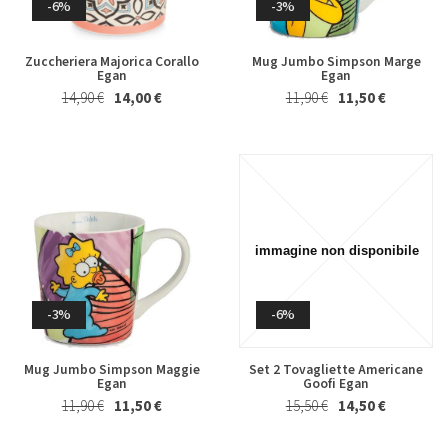
-6%
-3%
-4%
-2%
Zuccheriera Majorica Corallo
Mug Jumbo Simpson Marge
Egan
Egan
Marsala Superiore Riserva
Albero Piatto di Cioccolato al
14,90 €
14,00 €
11,90 €
11,50 €
Semisecco Oltre 4 Anni Florio
Latte Majani 250 Gr
19,80 €
19,00 €
24,50 €
24,00 €
-3%
-6%
-5%
-2%
Mug Jumbo Simpson Maggie
Set 2 Tovagliette Americane
Egan
Goofi Egan
Tavoletta di Cioccolato al
Vino Cotto e Visciole Il Lorese
11,90 €
11,50 €
15,50 €
14,50 €
Latte, Crumble Granella di
375 Ml
Fragole e Mandorle Majani 115
12,80 €
12,50 €
Gr