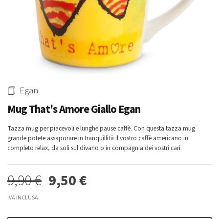
-0%
-5%
Whisky & Whiskey
Acqua Tonica Ginger Ale
Madeira Full Rich 3 Anni
Fentimans 200 Ml
Henriques & Henriques 750 Ml
1,90 €
15,80 €
15,00 €
Egan
Mug That's Amore Giallo Egan
Tazza mug per piacevoli e lunghe pause caffè. Con questa tazza mug
grande potete assaporare in tranquillità il vostro caffè americano in
completo relax, da soli sul divano o in compagnia dei vostri cari.
-3%
-4%
9,90 €
9,50 €
Rum Ron Venezuela Anejo
Whisky Blended Japanese Ume
Reserva Excelusiva 12
Akashi 50 Cl
Carupano 70 Cl
44,00 €
42,00 €
IVA INCLUSA
38,50 €
37,00 €