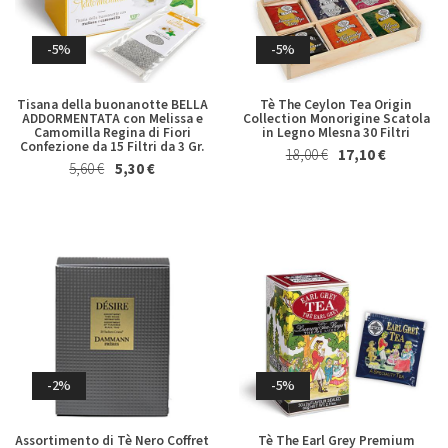
Marsala Superiore Riserva
Albero Piatto di Cioccolato al
Semisecco Oltre 4 Anni Florio
Latte Majani 250 Gr
19,80 €
19,00 €
24,50 €
24,00 €
-5%
-5%
Tisana della buonanotte BELLA
Tè The Ceylon Tea Origin
ADDORMENTATA con Melissa e
Collection Monorigine Scatola
Camomilla Regina di Fiori
in Legno Mlesna 30 Filtri
Confezione da 15 Filtri da 3 Gr.
18,00 €
17,10 €
5,60 €
5,30 €
-5%
-2%
Tavoletta di Cioccolato al
Vino Cotto e Visciole Il Lorese
Latte, Crumble Granella di
375 Ml
Fragole e Mandorle Majani 115
12,80 €
12,50 €
Gr
5,70 €
5,40 €
-2%
-5%
Assortimento di Tè Nero Coffret
Tè The Earl Grey Premium