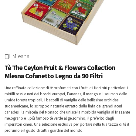
1,90 €
15,80 €
15,00 €
Whisky & Whiskey
Mlesna
Tè The Ceylon Fruit & Flowers Collection
-3%
-4%
Mlesna Cofanetto Legno da 90 Filtri
Rum Ron Venezuela Anejo
Whisky Blended Japanese Ume
Una raffinata collezione di tè profumati con i frutti e i fiori più particolari: i
Reserva Excelusiva 12
Akashi 50 Cl
Carupano 70 Cl
mirtilli rossi e neri dei boschi europei, l’ananas, il mango e il soursop delle
44,00 €
42,00 €
38,50 €
37,00 €
umide foreste tropicali, i baccelli di vaniglia delle bellissime orchidee
sudamericane, lo sciroppo naturale estratto dalla linfa dei grandi aceri
canadesi, la miscela del Monaco che unisce la morbida vaniglia al frizzante
melograno e il più famoso tè verde al gelsomino, il preferito dagli
imperatori cinesi. Una selezione esclusiva per portare nella tua tazza di tè il
profumo e il gusto di tutti i giardini del mondo.