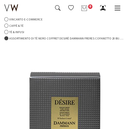
Telefono
0
VINCANTO E-COMMERCE
Tutto Birre & Bevande
Tutto Caffè & Tè
Tutto Liquori & Distillati
Tutto Oggettistica & Accessori
Tutto Specialità Alimentari
Tutto Vini & Spumanti
CAFFÈ & TÈ
Richiesta di informazioni
TÈ & INFUSI
Bevande & Succhi
Caffè
Cognac & Armagnac
Calici & Decanter
Cioccolato & Caramelle
Vini Bianchi » Cile »
-4%
-5%
ASSORTIMENTO DI TÈ NERO COFFRET DESIRÈ DAMMANN FRERES COFANETTO 20 BUSTINE
Tè & Infusi
Gin & Genever
Oggettistica & Accessori Vari
Conserve & Sughi
Vini Bollicine » Francia » Champagne
Franciacorta Extra Brut Gran
La Grola 2016 Limited Edition
Cuvee Alma Rose' Assemblage
Magnum 1,5 Lt in Cofanetto
Messaggio
1 Bellavista in Astuccio
95,00 €
90,00 €
Grappe & Acquaviti
Servizi Tavola
Marnellate & Miele
Vini Dolci » Francia » Bordeaux
46,00 €
44,00 €
Liquori & Distillati Vari
Servizi Tè & Caffè
Olio & Condimenti
Vini Liquorosi » Italia » Piemonte
Ho letto e accetto la privacy
Mezcal & Tequila
Pasta & Riso
Vini Rosati » Italia » Abruzzo
INVIA IL MESSAGGIO
Rum & Ron
Prodotti da Forno
Vini Rossi » Argentina »
Vodka & Wodka
-6%
-4%