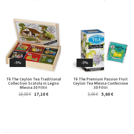
-4%
-2%
Marsala Superiore Riserva
Albero Piatto di Cioccolato al
Semisecco Oltre 4 Anni Florio
Latte Majani 250 Gr
-5%
-5%
19,80 €
19,00 €
24,50 €
24,00 €
Tè The Ceylon Tea Traditional
Tè The Premium Passion Fruit
Collection Scatola in Legno
Ceylon Tea Mlesna Confezione
Mlesna 30 Filtri
30 Filtri
18,00 €
17,10 €
5,90 €
5,60 €
-5%
-2%