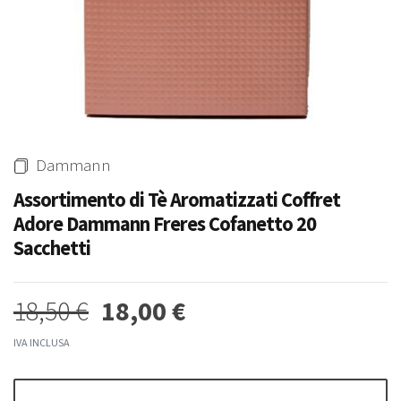
Whisky & Whiskey
-0%
-5%
Acqua Tonica Ginger Ale
Madeira Full Rich 3 Anni
Fentimans 200 Ml
Henriques & Henriques 750 Ml
Dammann
1,90 €
15,80 €
15,00 €
Assortimento di Tè Aromatizzati Coffret
Adore Dammann Freres Cofanetto 20
Sacchetti
18,50 €
18,00 €
IVA INCLUSA
-3%
-4%