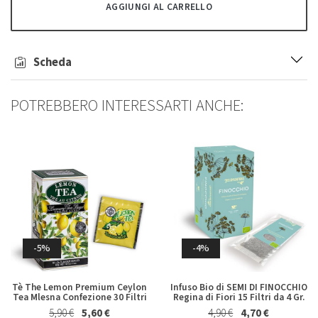
Rum Ron Venezuela Anejo
Whisky Blended Japanese Ume
AGGIUNGI AL CARRELLO
Reserva Excelusiva 12
Akashi 50 Cl
Carupano 70 Cl
44,00 €
42,00 €
38,50 €
37,00 €
Scheda
POTREBBERO INTERESSARTI ANCHE:
-4%
-4%
Whisky Japanese Blended
Bolgheri Rosso Il Bruciato
Peated Yamazakura Asaka
Antinori 2023
Distillery 70 Cl in Astuccio
-5%
-4%
26,70 €
25,50 €
59,50 €
57,00 €
Tè The Lemon Premium Ceylon
Infuso Bio di SEMI DI FINOCCHIO
Tea Mlesna Confezione 30 Filtri
Regina di Fiori 15 Filtri da 4 Gr.
5,90 €
5,60 €
4,90 €
4,70 €