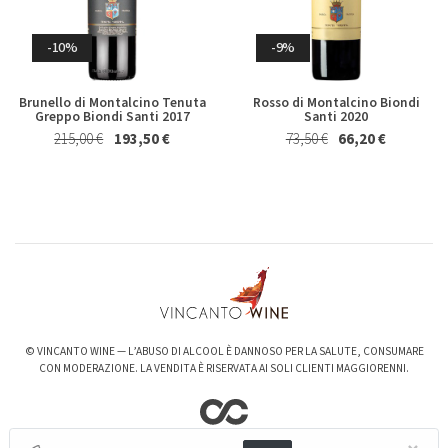
Riesling Herzu Ettore
Rosso Piceno Superiore
Germano 2023
Brecciarolo Velenosi 2022
Magnum 1,5 Lt
Whisky & Whiskey
27,40 €
25,50 €
-10%
-9%
20,50 €
19,50 €
Brunello di Montalcino Tenuta
Rosso di Montalcino Biondi
Greppo Biondi Santi 2017
Santi 2020
215,00 €
193,50 €
73,50 €
66,20 €
-6%
-3%
Valpolicella Ripasso Bertani
kurni Oasi degli Angeli 2022
2021
128,00 €
124,00 €
© VINCANTO WINE — L’ABUSO DI ALCOOL È DANNOSO PER LA SALUTE, CONSUMARE
15,50 €
14,50 €
CON MODERAZIONE. LA VENDITA È RISERVATA AI SOLI CLIENTI MAGGIORENNI.