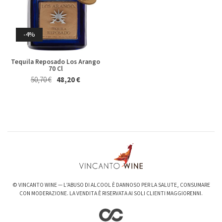
Magnum 1,5 Lt
27,40 €
25,50 €
20,50 €
19,50 €
Whisky & Whiskey
-4%
Tequila Reposado Los Arango
70 Cl
50,70 €
48,20 €
-6%
-3%
Valpolicella Ripasso Bertani
kurni Oasi degli Angeli 2022
2021
128,00 €
124,00 €
15,50 €
14,50 €
© VINCANTO WINE — L’ABUSO DI ALCOOL È DANNOSO PER LA SALUTE, CONSUMARE
CON MODERAZIONE. LA VENDITA È RISERVATA AI SOLI CLIENTI MAGGIORENNI.