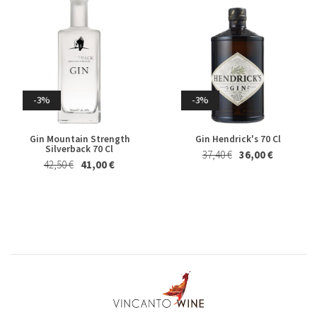
59,50 €
57,00 €
-3%
-3%
Gin Mountain Strength
Gin Hendrick's 70 Cl
Silverback 70 Cl
-4%
-2%
37,40 €
36,00 €
42,50 €
41,00 €
Marsala Superiore Riserva
Albero Piatto di Cioccolato al
Semisecco Oltre 4 Anni Florio
Latte Majani 250 Gr
19,80 €
19,00 €
24,50 €
24,00 €