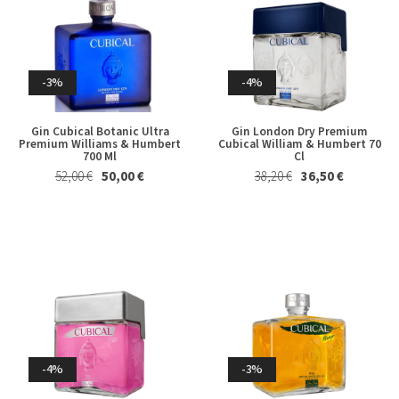
Whisky & Whiskey
-3%
-4%
Gin Cubical Botanic Ultra
Gin London Dry Premium
Premium Williams & Humbert
Cubical William & Humbert 70
700 Ml
Cl
-3%
-3%
52,00 €
50,00 €
38,20 €
36,50 €
Derthona Timorasso Colli
Whisky Japanese Single Malt
Tortonesi La Spinetta 2023
The Yamazaki Distiller's
Reserve Suntory 70 Cl in
26,50 €
25,50 €
Astuccio
129,00 €
125,00 €
-4%
-3%