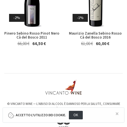
Whisky & Whiskey
Riesling Herzu Ettore
Rosso Piceno Superiore
-2%
-1%
Germano 2023
Brecciarolo Velenosi 2022
Magnum 1,5 Lt
27,40 €
25,50 €
20,50 €
19,50 €
Pinero Sebino Rosso Pinot Nero
Maurizio Zanella Sebino Rosso
Cà del Bosco 2011
Cà del Bosco 2016
66,00 €
64,50 €
61,00 €
60,00 €
-6%
-3%
© VINCANTO WINE — L’ABUSO DI ALCOOL È DANNOSO PER LA SALUTE, CONSUMARE
Valpolicella Ripasso Bertani
kurni Oasi degli Angeli 2022
2021
CON MODERAZIONE. LA VENDITA È RISERVATA AI SOLI CLIENTI MAGGIORENNI.
128,00 €
124,00 €
×
15,50 €
14,50 €
OK
ACCETTO L'UTILIZZO DEI COOKIE.