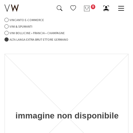
Telefono
0
VINCANTO E-COMMERCE
Tutto Birre & Bevande
Tutto Caffè & Tè
Tutto Liquori & Distillati
Tutto Oggettistica & Accessori
Tutto Specialità Alimentari
Tutto Vini & Spumanti
VINI & SPUMANTI
Richiesta di informazioni
VINI BOLLICINE » FRANCIA » CHAMPAGNE
Bevande & Succhi
Caffè
Cognac & Armagnac
Calici & Decanter
Cioccolato & Caramelle
Vini Bianchi » Cile »
-4%
-5%
ALTA LANGA EXTRA BRUT ETTORE GERMANO
Tè & Infusi
Gin & Genever
Oggettistica & Accessori Vari
Conserve & Sughi
Vini Bollicine » Francia » Champagne
Franciacorta Extra Brut Gran
La Grola 2016 Limited Edition
Cuvee Alma Rose' Assemblage
Magnum 1,5 Lt in Cofanetto
Messaggio
1 Bellavista in Astuccio
95,00 €
90,00 €
Grappe & Acquaviti
Servizi Tavola
Marnellate & Miele
Vini Dolci » Francia » Bordeaux
46,00 €
44,00 €
Liquori & Distillati Vari
Servizi Tè & Caffè
Olio & Condimenti
Vini Liquorosi » Italia » Piemonte
Ho letto e accetto la privacy
Mezcal & Tequila
Pasta & Riso
Vini Rosati » Italia » Abruzzo
INVIA IL MESSAGGIO
Rum & Ron
Prodotti da Forno
Vini Rossi » Argentina »
Vodka & Wodka
-6%
-4%