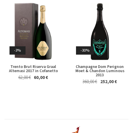
-3%
-30%
-4%
-2%
Trento Brut Riserva Graal
Champagne Dom Perignon
Marsala Superiore Riserva
Albero Piatto di Cioccolato al
Altemasi 2017 in Cofanetto
Moet & Chandon Luminous
Semisecco Oltre 4 Anni Florio
Latte Majani 250 Gr
2013
62,00 €
60,00 €
19,80 €
19,00 €
24,50 €
24,00 €
360,00 €
252,00 €