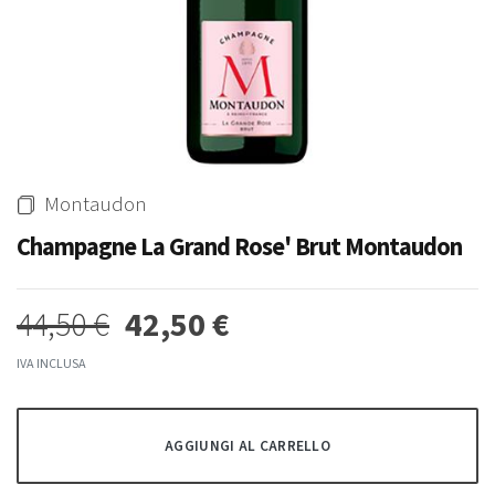
Whisky & Whiskey
-0%
-5%
Montaudon
Acqua Tonica Ginger Ale
Madeira Full Rich 3 Anni
Fentimans 200 Ml
Henriques & Henriques 750 Ml
Champagne La Grand Rose' Brut Montaudon
1,90 €
15,80 €
15,00 €
44,50 €
42,50 €
IVA INCLUSA
AGGIUNGI AL CARRELLO
-3%
-4%