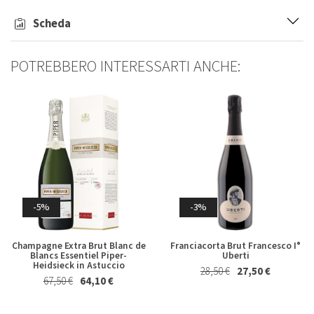
Scheda
Rum Ron Venezuela Anejo
Whisky Blended Japanese Ume
Reserva Excelusiva 12
Akashi 50 Cl
Carupano 70 Cl
44,00 €
42,00 €
POTREBBERO INTERESSARTI ANCHE:
38,50 €
37,00 €
-5%
-3%
-4%
-4%
Champagne Extra Brut Blanc de
Franciacorta Brut Francesco I°
Whisky Japanese Blended
Bolgheri Rosso Il Bruciato
Blancs Essentiel Piper-
Uberti
Peated Yamazakura Asaka
Antinori 2023
Heidsieck in Astuccio
28,50 €
27,50 €
Distillery 70 Cl in Astuccio
26,70 €
25,50 €
67,50 €
64,10 €
59,50 €
57,00 €