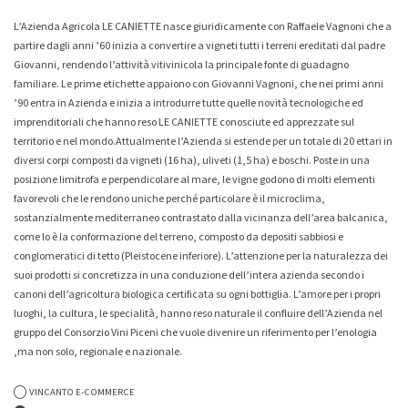
L’Azienda Agricola LE CANIETTE nasce giuridicamente con Raffaele Vagnoni che a
Whisky & Whiskey
partire dagli anni ’60 inizia a convertire a vigneti tutti i terreni ereditati dal padre
Giovanni, rendendo l’attività vitivinicola la principale fonte di guadagno
familiare. Le prime etichette appaiono con Giovanni Vagnoni, che nei primi anni
’90 entra in Azienda e inizia a introdurre tutte quelle novità tecnologiche ed
imprenditoriali che hanno reso LE CANIETTE conosciute ed apprezzate sul
-7%
-7%
territorio e nel mondo.Attualmente l’Azienda si estende per un totale di 20 ettari in
diversi corpi composti da vigneti (16 ha), uliveti (1,5 ha) e boschi. Poste in una
Collio Malvasia Korsic 2023
Collio Ribolla Gialla Korsic
posizione limitrofa e perpendicolare al mare, le vigne godono di molti elementi
2022
16,20 €
15,00 €
favorevoli che le rendono uniche perché particolare è il microclima,
16,20 €
15,00 €
sostanzialmente mediterraneo contrastato dalla vicinanza dell’area balcanica,
come lo è la conformazione del terreno, composto da depositi sabbiosi e
conglomeratici di tetto (Pleistocene inferiore). L’attenzione per la naturalezza dei
suoi prodotti si concretizza in una conduzione dell’intera azienda secondo i
canoni dell’agricoltura biologica certificata su ogni bottiglia. L’amore per i propri
luoghi, la cultura, le specialità, hanno reso naturale il confluire dell’Azienda nel
gruppo del Consorzio Vini Piceni che vuole divenire un riferimento per l’enologia
,ma non solo, regionale e nazionale.
VINCANTO E-COMMERCE
-0%
-5%